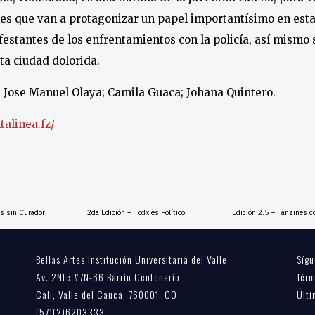
es que van a protagonizar un papel importantísimo en esta 
festantes de los enfrentamientos con la policía, así mismo 
sta ciudad dolorida.
 Jose Manuel Olaya; Camila Guaca; Johana Quintero.
alinea.fz/
es sin Curador
2da Edición – Todx es Político
Edición 2.5 – Fanzines co
Bellas Artes Institución Universitaria del Valle
Sígu
Av. 2Nte #7N-66 Barrio Centenario
Térm
Cali, Valle del Cauca, 760001, CO
Últi
(57)(2)6203333