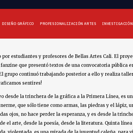
DISEÑO GRÁFICO
PROFESIONALIZACIÓN ARTES
INVESTIGACIÓN
por estudiantes y profesores de Bellas Artes Cali. El proye
 fanzine que presentó textos de una convocatoria pública e
l grupo continuó trabajando posterior a ello y realiza tall
raficamos sentires!
 desde la trinchera de la gráfica a la Primera Línea, es un
nerme, que sólo tiene como armas, las piedras y el lápiz, 
idas ojos, no hace perder la esperanza, y es desde la trinche
 el arte, desde la poesía, desde la literatura. Quinta línea
, violentada, es una mirada de la juventud caleña, para vis