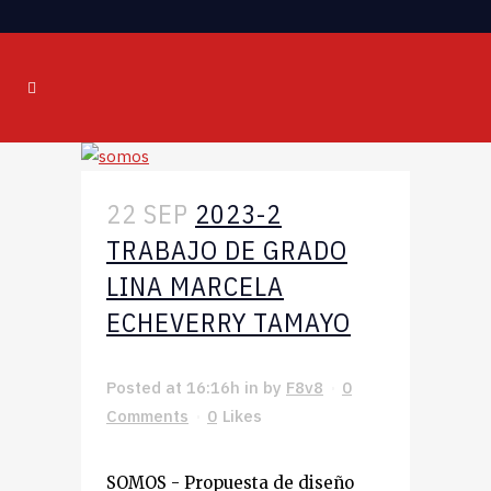
22 SEP
2023-2
TRABAJO DE GRADO
LINA MARCELA
ECHEVERRY TAMAYO
Posted at 16:16h
in
by
F8v8
0
Comments
0
Likes
SOMOS - Propuesta de diseño