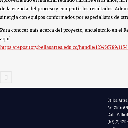
Aprovechando el material reunido durante estos años, mi 
de la esencia del proceso y compartir los resultados. Adem
sinergia con equipos conformados por especialistas de otra
Para conocer más acerca del proyecto, encuéntralo en el Rep
aquí:
https://repository.bellasartes.edu.co/handle/123456789/1154
Bellas Artes
Av. 2Nte #7
Cali, Valle
(57)(2)620