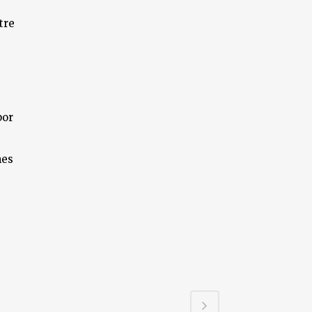
tre
por
nes