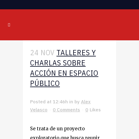
24 NOV
TALLERES Y
CHARLAS SOBRE
ACCIÓN EN ESPACIO
PÚBLICO
Posted at 12:46h
in
by
Alex
Velasco
0 Comments
0
Likes
Se trata de un proyecto
exploratorio que busca reunir