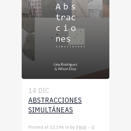
14 DIC
ABSTRACCIONES
SIMULTÁNEAS
Posted at 12:19h
in
by
F8v8
0