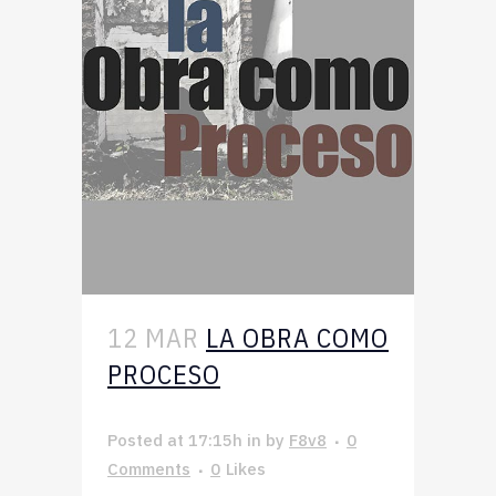
12 MAR
LA OBRA COMO
PROCESO
Posted at 17:15h
in
by
F8v8
0
Comments
0
Likes