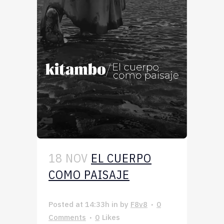
18 NOV
EL CUERPO
COMO PAISAJE
Posted at 14:33h
in
by
F8v8
0
Comments
0
Likes