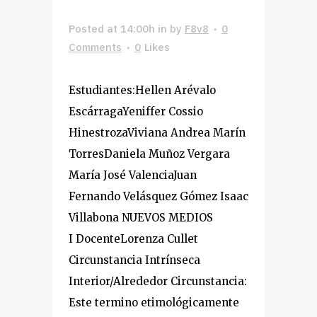
Posted at 14:00h
in
by
F8v8
0
Comments
0
Likes
Estudiantes:Hellen Arévalo
EscárragaYeniffer Cossio
HinestrozaViviana Andrea Marín
TorresDaniela Muñoz Vergara
María José ValenciaJuan
Fernando Velásquez Gómez Isaac
Villabona NUEVOS MEDIOS
I DocenteLorenza Cullet
Circunstancia Intrínseca
Interior/Alrededor Circunstancia:
Este termino etimológicamente