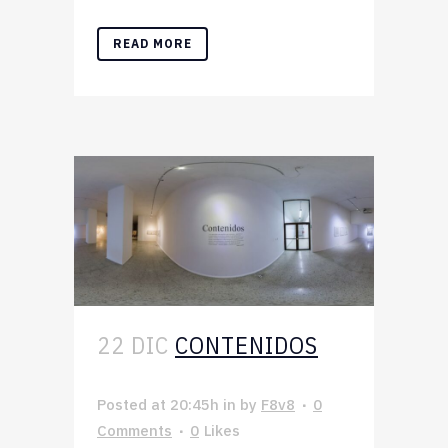
READ MORE
22 DIC
CONTENIDOS
Posted at 20:45h
in
by
F8v8
0
Comments
0
Likes